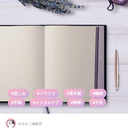
#悲しみ
#イライラ
#更年期
#睡眠
#不眠
#メンタルケア
#時間
#不安
ゆるれこ編集部