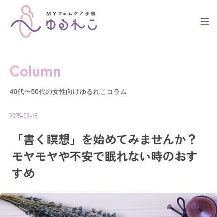
Column
トップ
40代〜50代の女性向けゆるれこコラム
2025-03-18
簡単3ステップ
「書く瞑想」を始めてみませんか？
モヤモヤや不安で眠れない時のおす
利用者の声
すめ
コラム