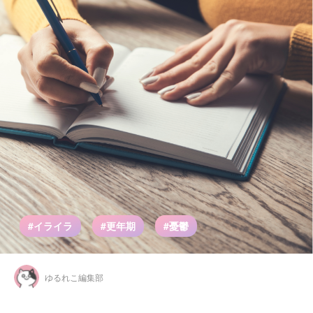
#イライラ
#更年期
#憂鬱
ゆるれこ編集部