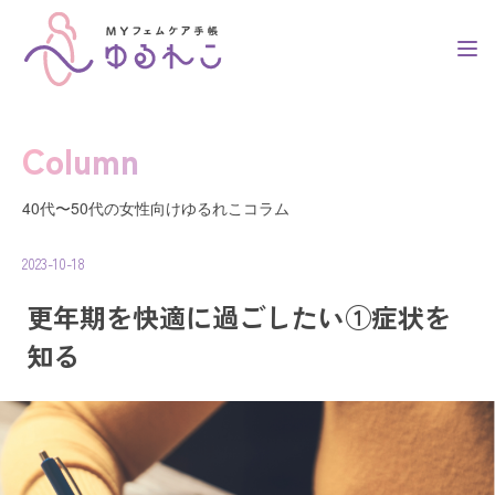
Column
トップ
40代〜50代の女性向けゆるれこコラム
2023-10-18
簡単3ステップ
更年期を快適に過ごしたい①症状を
知る
利用者の声
コラム