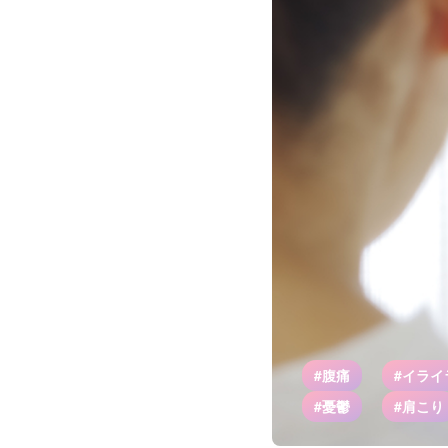
#腹痛
#イライ
#憂鬱
#肩こり