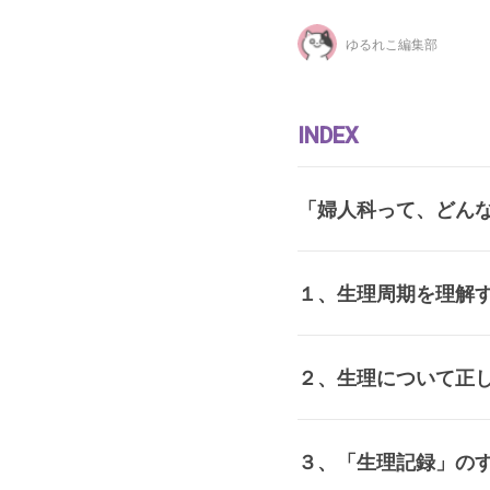
ゆるれこ編集部
INDEX
「婦人科って、どん
１、生理周期を理解
２、生理について正
３、「生理記録」の