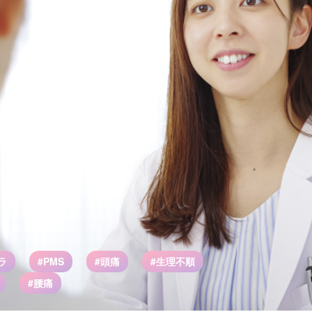
ラ
#PMS
#頭痛
#生理不順
#腰痛