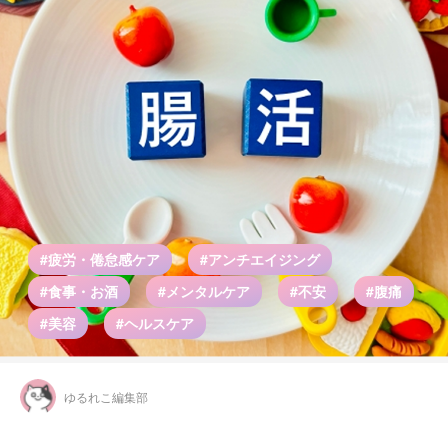
#疲労・倦怠感ケア
#アンチエイジング
#食事・お酒
#メンタルケア
#不安
#腹痛
#美容
#ヘルスケア
ゆるれこ編集部