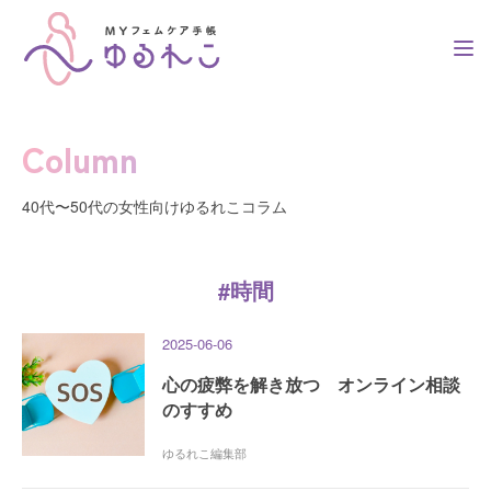
Column
トップ
40代〜50代の女性向けゆるれこコラム
簡単3ステップ
#時間
2025-06-06
利用者の声
心の疲弊を解き放つ オンライン相談
のすすめ
ゆるれこ編集部
コラム